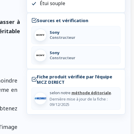
Étui souple
Sources et vérification
asser à
éritable
Sony
Constructeur
Sony
Constructeur
Fiche produit vérifiée par l’équipe
moindre
MCZ DIRECT
même en
selon notre
méthode éditoriale
.
Dernière mise à jour de la fiche :
09/12/2025
obtenez
l’image