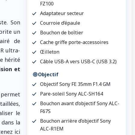
FZ100
Adaptateur secteur
ste. Son
Courroie d’épaule
brite un
Bouchon de boîtier
airé de
Cache griffe porte-accessoires
R ultra-
Œilleton
le hérité
Câble USB-A vers USB-C (USB 3.2)
ision et
Objectif
Objectif Sony FE 35mm F1.4 GM
Pare-soleil Sony ALC-SH164
l permet
aillées,
Bouchon avant d’objectif Sony ALC-
F67S
iser le
Bouchon arrière d’objectif Sony
 dans la
ALC-R1EM
tenez ici