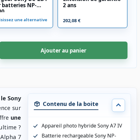
 batteries NP-
2 ans
00
sissez une alternative
202,08 €
Ajouter au panier
 le Sony
Contenu de la boite
ence sur
ffre
une
Appareil photo hybride Sony A7 IV
ultime ?
Batterie rechargeable Sony NP-
 Alpha 7