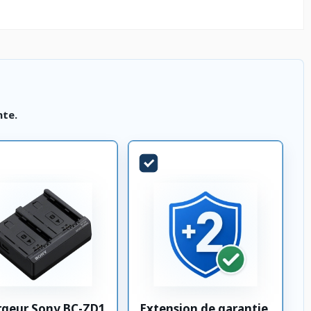
nte.
rgeur Sony BC-ZD1
Extension de garantie