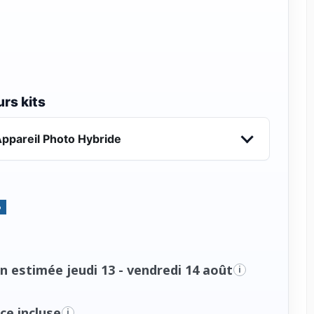
rs kits
ppareil Photo Hybride
%
n estimée jeudi 13 - vendredi 14 août
i
ce incluse
i