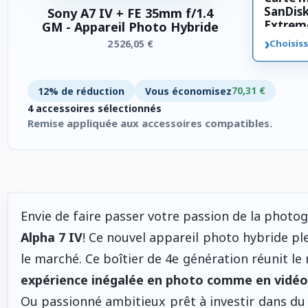
SanDis
Sony A7 IV + FE 35mm f/1.4
Extrem
GM - Appareil Photo Hybride
SDXC 3
›
2 526,05 €
Choisiss
70,31 €
12% de réduction
Vous économisez
4 accessoires sélectionnés
Remise appliquée aux accessoires compatibles.
4 accessoires sélectionnés. Remise appliquée aux accessoires
Envie de faire passer votre passion de la photo
Alpha 7 IV
! Ce nouvel appareil photo hybride p
le marché. Ce boîtier de 4e génération réunit le
expérience inégalée en photo comme en vidéo
Ou passionné ambitieux prêt à investir dans du 