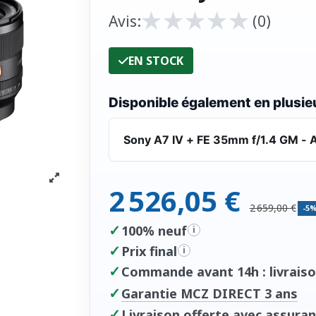
★
★
★
★
★
★
★
★
★
★
Avis:
(0)
EN STOCK
Disponible également en plusieu
Sony A7 IV + FE 35mm f/1.4 GM - A
2 526,05 €
2 659,00 €
-5
✓
100% neuf
i
✓
Prix final
i
✓
Commande avant 14h : livraiso
✓
Garantie MCZ DIRECT 3 ans
✓
Livraison offerte avec assuran