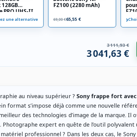
k 128GB
FZ100 (2280 mAh)
pour
e PRO UHS-II
FZ1
00 MB/s
›
65,55 €
ez une alternative
Choi
69,00 €
3 111,93 €
3 041,63 €
 compatibles. 70,31 € économisés.
graphie au niveau supérieur ?
Sony frappe fort avec
lein format s’impose déjà comme une nouvelle référ
 meilleur des technologies d’image de la marque. Il o
. Photographe expert en quête de l’outil polyvalent 
matériel professionnel ? Dans les deux cas, le Sony