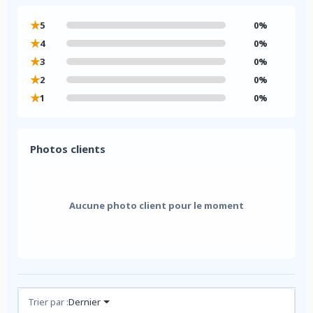
★
5
0%
★
4
0%
★
3
0%
★
2
0%
★
1
0%
Photos clients
Aucune photo client pour le moment
Avis (0)
Trier par :
Dernier