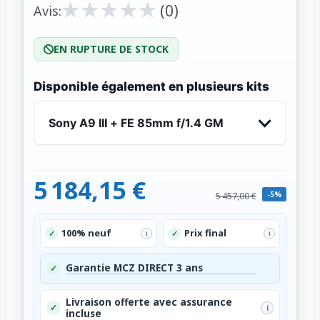
★
★
★
★
★
★
★
★
★
★
(0)
Avis:
EN RUPTURE DE STOCK
Disponible également en plusieurs kits
Sony A9 III + FE 85mm f/1.4 GM
5 184,15 €
-5%
5 457,00 €
100% neuf
Prix final
✓
✓
i
i
Garantie MCZ DIRECT 3 ans
✓
Livraison offerte avec assurance
✓
i
incluse