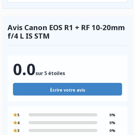
Avis Canon EOS R1 + RF 10-20mm
f/4 L IS STM
0.0
sur 5 étoiles
Écrire votre avis
★
5
0%
★
4
0%
★
3
0%