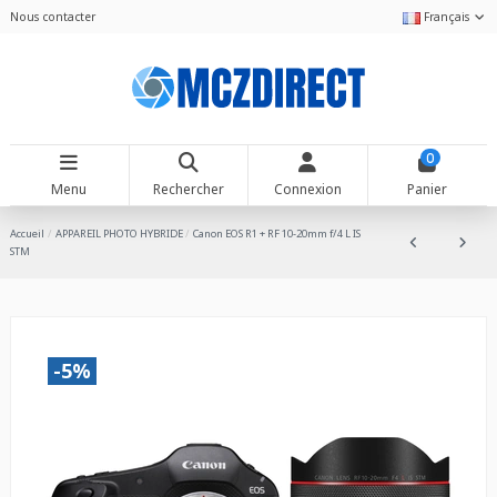
Nous contacter
Français
0
Menu
Rechercher
Connexion
Panier
Accueil
APPAREIL PHOTO HYBRIDE
Canon EOS R1 + RF 10-20mm f/4 L IS
STM
-5%