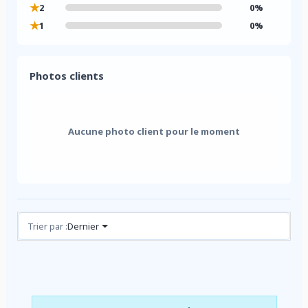
★
2
0%
★
1
0%
Photos clients
Aucune photo client pour le moment
Avis (0)
Trier par :
Dernier