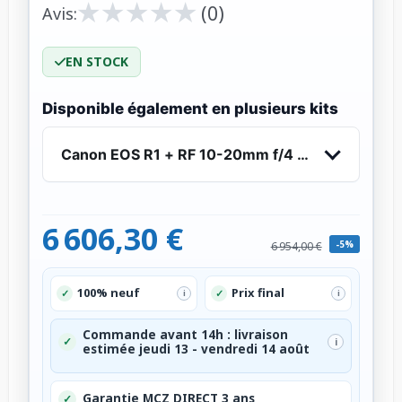
★
★
★
★
★
★
★
★
★
★
(0)
Avis:
EN STOCK
Disponible également en plusieurs kits
Canon EOS R1 + RF 10-20mm f/4 L IS STM
6 606,30 €
-5%
6 954,00 €
100% neuf
Prix final
✓
✓
i
i
Commande avant 14h : livraison
✓
i
estimée jeudi 13 - vendredi 14 août
Garantie MCZ DIRECT 3 ans
✓