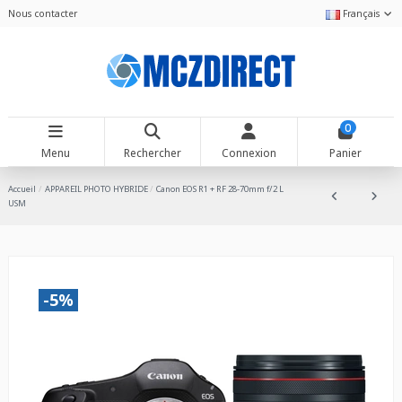
Nous contacter
Français
0
Menu
Rechercher
Connexion
Panier
Accueil
APPAREIL PHOTO HYBRIDE
Canon EOS R1 + RF 28-70mm f/2 L
USM
-5%