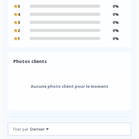
★
5
0%
★
4
0%
★
3
0%
★
2
0%
★
1
0%
Photos clients
Aucune photo client pour le moment
Avis (0)
Trier par :
Dernier