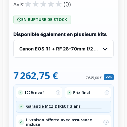
★
★
★
★
★
★
★
★
★
★
(0)
Avis:
EN RUPTURE DE STOCK
Disponible également en plusieurs kits
Canon EOS R1 + RF 28-70mm f/2 L USM
7 262,75 €
-5%
7 645,00 €
100% neuf
Prix final
✓
✓
i
i
Garantie MCZ DIRECT 3 ans
✓
Livraison offerte avec assurance
✓
i
incluse