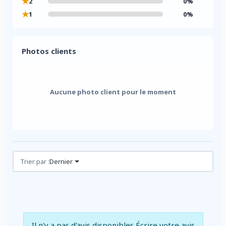
★
2
0%
★
1
0%
Photos clients
Aucune photo client pour le moment
Avis (0)
Trier par :
Dernier
Il n'y a pas d'avis disponibles
Écrire votre avis