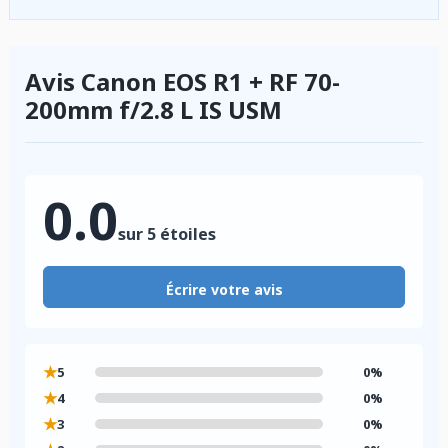
Avis Canon EOS R1 + RF 70-
200mm f/2.8 L IS USM
0.0
sur 5 étoiles
Écrire votre avis
★
5
0%
★
4
0%
★
3
0%