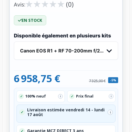
★
★
★
★
★
★
★
★
★
★
(0)
Avis:
EN STOCK
Disponible également en plusieurs kits
Canon EOS R1 + RF 70-200mm f/2.8 L IS USM
6 958,75 €
-5%
7 325,00 €
100% neuf
Prix final
✓
✓
i
i
Livraison estimée vendredi 14 - lundi
✓
i
17 août
Garantie MCZ DIRECT 3 ans
✓