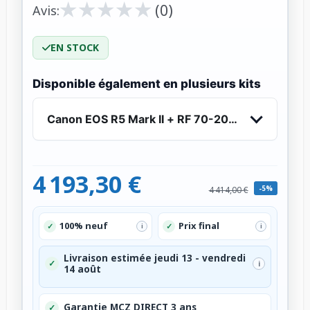
★
★
★
★
★
★
★
★
★
★
(0)
Avis:
EN STOCK
Disponible également en plusieurs kits
Canon EOS R5 Mark II + RF 70-200mm f/4 L IS 
4 193,30 €
-5%
4 414,00 €
100% neuf
Prix final
✓
✓
i
i
Livraison estimée jeudi 13 - vendredi
✓
i
14 août
Garantie MCZ DIRECT 3 ans
✓