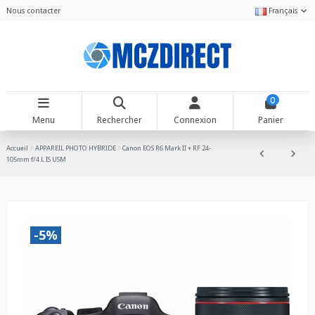
Nous contacter
Français
0
Menu
Rechercher
Connexion
Panier
Accueil
APPAREIL PHOTO HYBRIDE
Canon EOS R6 Mark II + RF 24-
105mm f/4 L IS USM
-5%