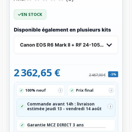
EN STOCK
Disponible également en plusieurs kits
Canon EOS R6 Mark II + RF 24-105mm f/4 L IS 
2 362,65 €
-5%
2 487,00 €
100% neuf
Prix final
✓
✓
i
i
Commande avant 14h : livraison
✓
i
estimée jeudi 13 - vendredi 14 août
Garantie MCZ DIRECT 3 ans
✓