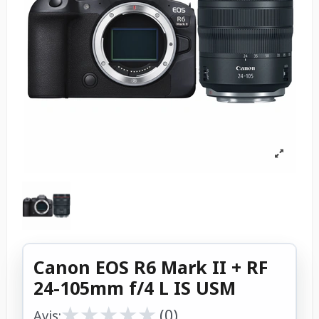
Canon EOS R6 Mark II + RF
24-105mm f/4 L IS USM
★
★
★
★
★
★
★
★
★
★
(0)
Avis: