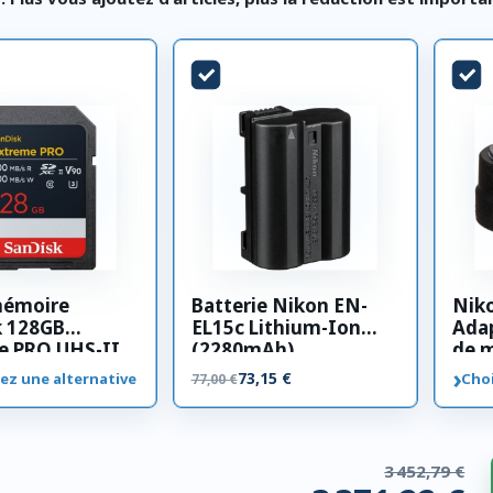
mémoire
Batterie Nikon EN-
Nik
k 128GB
EL15c Lithium-Ion
Adap
e PRO UHS-II
(2280mAh)
de 
00 MB/s
›
73,15 €
ez une alternative
Choi
77,00 €
3 452,79 €