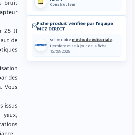
u bruit
Constructeur
capteur
Fiche produit vérifiée par l’équipe
MCZ DIRECT
n Z5 II
haut de
selon notre
méthode éditoriale
.
Dernière mise à jour de la fiche :
ptiques
15/03/2026
isation
par des
s. Vous
s issus
 yeux,
rations
iance.