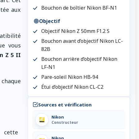
Bouchon de boîtier Nikon BF-N1
ptée aux
Objectif
Objectif Nikon Z 50mm F1.2 S
tibilité
Bouchon avant d’objectif Nikon LC-
ue vous
82B
n Z 5 II
Bouchon arrière d’objectif Nikon
LF-N1
Pare-soleil Nikon HB-94
ù chaque
Étui d’objectif Nikon CL-C2
Sources et vérification
Nikon
Constructeur
 cette
Nikon