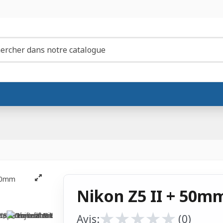
Nikon Z5 II + 50mm
★
★
★
★
★
★
★
★
★
★
Avis:
(0)