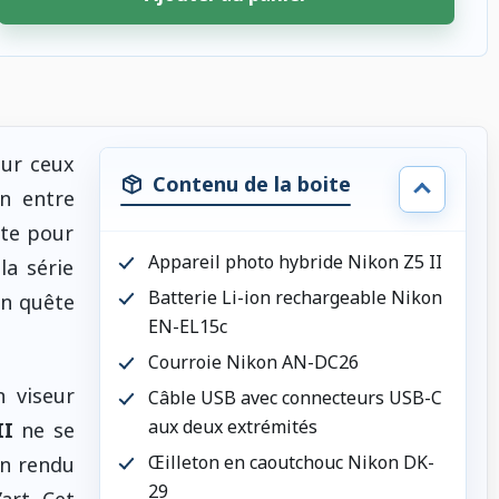
our ceux
Contenu de la boite
on entre
nte pour
Appareil photo hybride Nikon Z5 II
la série
Batterie Li-ion rechargeable Nikon
en quête
EN-EL15c
Courroie Nikon AN-DC26
n viseur
Câble USB avec connecteurs USB-C
aux deux extrémités
II
ne se
Œilleton en caoutchouc Nikon DK-
on rendu
29
art. Cet