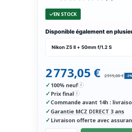
EN STOCK
Disponible également en plusieu
Nikon Z5 II + 50mm f/1.2 S
2 773,05 €
2 919,00 €
-5
✓
100% neuf
i
✓
Prix final
i
✓
Commande avant 14h : livraiso
✓
Garantie MCZ DIRECT 3 ans
✓
Livraison offerte avec assuran