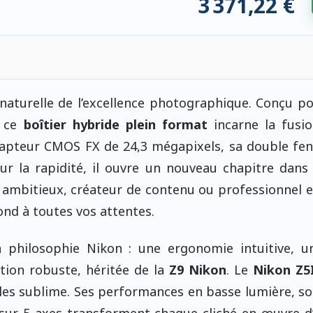
3 371,22 €
 compatibles. 81,57 € économisés.
aturelle de l’excellence photographique. Conçu p
, ce
boîtier hybride plein format
incarne la fusi
n capteur CMOS FX de 24,3 mégapixels, sa double fe
r la rapidité, il ouvre un nouveau chapitre dans 
ambitieux, créateur de contenu ou professionnel 
nd à toutes vos attentes.
 philosophie Nikon : une ergonomie intuitive, u
ition robuste, héritée de la
Z9 Nikon
. Le
Nikon Z5
les sublime. Ses performances en basse lumière, s
e sur 5 axes transforment chaque cliché en œuvre d’