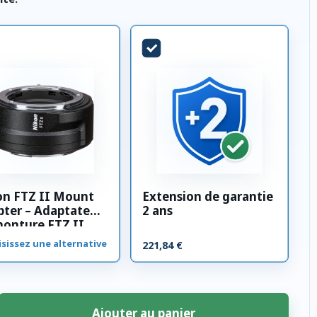
on FTZ II Mount
Extension de garantie
ter – Adaptateur
2 ans
monture FTZ II
sissez une alternative
221,84 €
Ajouter au panier