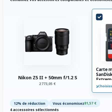
Carte 
SanDis
Nikon Z5 II + 50mm f/1.2 S
Extrem
2 773,05 €
SDXC 3
›
Choisiss
81,57 €
12% de réduction
Vous économisez
4 accessoires sélectionnés