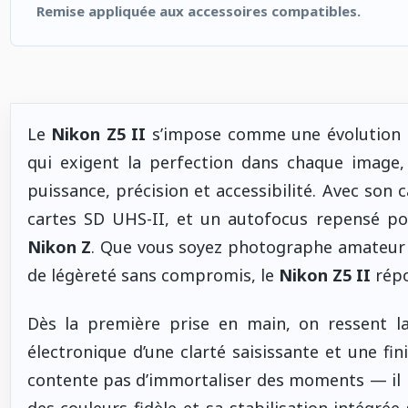
Remise appliquée aux accessoires compatibles.
4 accessoires sélectionnés. Remise appliquée aux accessoires
Le
Nikon Z5 II
s’impose comme une évolution n
qui exigent la perfection dans chaque image
puissance, précision et accessibilité. Avec so
cartes SD UHS-II, et un autofocus repensé pou
Nikon Z
. Que vous soyez photographe amateur 
de légèreté sans compromis, le
Nikon Z5 II
répo
Dès la première prise en main, on ressent la
électronique d’une clarté saisissante et une fin
contente pas d’immortaliser des moments — il 
des couleurs fidèle et sa stabilisation intégré