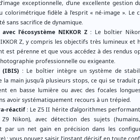
d’image exceptionnelle, d’une excellente gestion d
 colorimétrique fidèle à l’esprit « né-image ». Le 
té sans sacrifice de dynamique.
e avec l’écosystème NIKKOR Z
: Le boîtier Niko
NIKKOR Z, y compris les objectifs très lumineux et 
nt est pérenne et que vous accédez à des rendus o
photographie professionnelle ou exigeante.
 (IBIS)
: Le boîtier intègre un système de stabil
 main jusqu’à plusieurs stops, ce qui se traduit 
nt en basse lumière ou avec des focales longue
sans avoir systématiquement recours à un trépied.
ra-réactif
: Le Z5 II hérite d’algorithmes performant
 Nikon), avec détection des sujets (humains,
it par un net gain en précision dans les configu
 : vous pouvez saisir l’instant décisif en toute conf