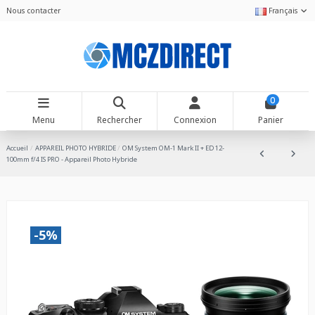
Nous contacter
Français
0
Menu
Rechercher
Connexion
Panier
Accueil
APPAREIL PHOTO HYBRIDE
OM System OM-1 Mark II + ED 12-
100mm f/4 IS PRO - Appareil Photo Hybride
-5%