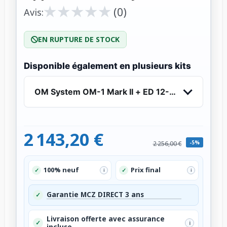
★
★
★
★
★
★
★
★
★
★
(0)
Avis:
EN RUPTURE DE STOCK
Disponible également en plusieurs kits
OM System OM-1 Mark II + ED 12-100mm f/4 IS P
2 143,20 €
-5%
2 256,00 €
100% neuf
Prix final
✓
✓
i
i
Garantie MCZ DIRECT 3 ans
✓
Livraison offerte avec assurance
✓
i
incluse