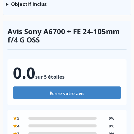
Objectif inclus
Avis Sony A6700 + FE 24-105mm
f/4 G OSS
0.0
sur 5 étoiles
Écrire votre avis
★
5
0%
★
4
0%
★
3
0%