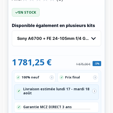
EN STOCK
Disponible également en plusieurs kits
Sony A6700 + FE 24-105mm f/4 G OSS
1 781,25 €
-5%
1 875,00 €
100% neuf
Prix final
✓
✓
i
i
Livraison estimée lundi 17 - mardi 18
✓
i
août
Garantie MCZ DIRECT 3 ans
✓