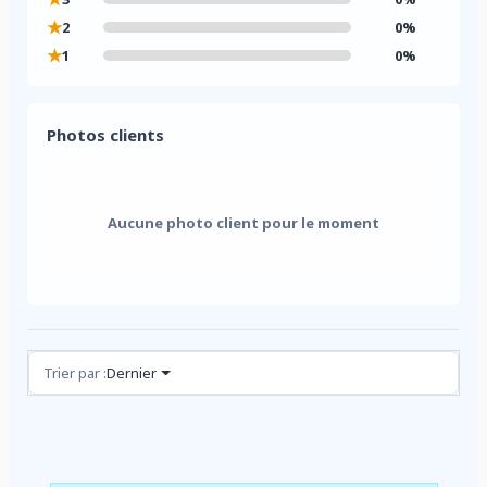
★
2
0%
★
1
0%
Photos clients
Aucune photo client pour le moment
Avis (0)
Trier par :
Dernier