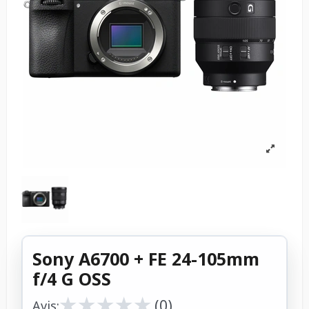
Sony A6700 + FE 24-105mm
f/4 G OSS
★
★
★
★
★
★
★
★
★
★
(0)
Avis: