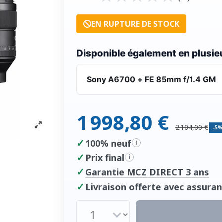
EN RUPTURE DE STOCK
Disponible également en plusieu
Sony A6700 + FE 85mm f/1.4 GM
1 998,80 €
2 104,00 €
-5
✓
100% neuf
i
✓
Prix final
i
✓
Garantie MCZ DIRECT 3 ans
✓
Livraison offerte avec assuran