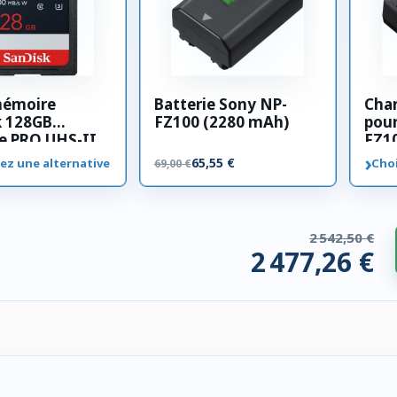
mémoire
Batterie Sony NP-
Cha
k 128GB
FZ100 (2280 mAh)
pour
e PRO UHS-II
FZ1
00 MB/s
›
65,55 €
ez une alternative
Choi
69,00 €
2 542,50 €
2 477,26 €
 compatibles. 65,24 € économisés.