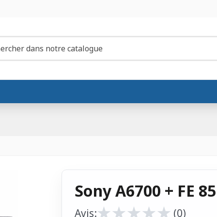
Sony A6700 + FE 8
★
★
★
★
★
★
★
★
★
★
Avis:
(0)