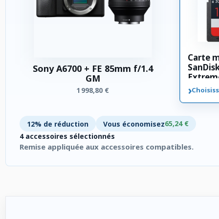
Carte 
SanDis
Sony A6700 + FE 85mm f/1.4
Extrem
GM
SDXC 3
›
1 998,80 €
Choisiss
65,24 €
12% de réduction
Vous économisez
4 accessoires sélectionnés
Remise appliquée aux accessoires compatibles.
4 accessoires sélectionnés. Remise appliquée aux accessoires