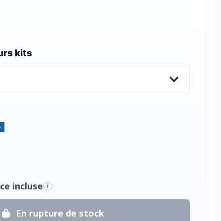
rs kits
%
ce incluse
i
En rupture de stock