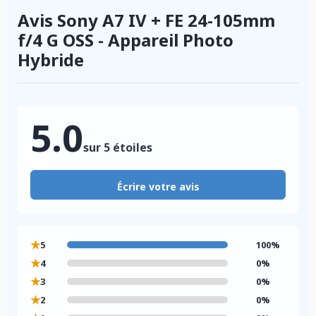
Avis Sony A7 IV + FE 24-105mm
f/4 G OSS - Appareil Photo
Hybride
5.0
sur 5 étoiles
Écrire votre avis
★
5
100%
★
4
0%
★
3
0%
★
2
0%