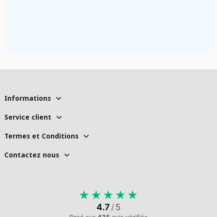
Informations
Service client
Termes et Conditions
Contactez nous
★
★
★
★
★
4.7
/
5
Basé sur
435
avis vérifiés