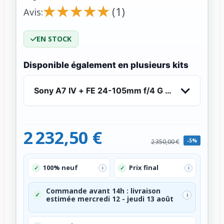
★
★
★
★
★
★
★
★
★
★
(1)
Avis:
EN STOCK
Disponible également en plusieurs kits
Sony A7 IV + FE 24-105mm f/4 G OSS - Appareil
2 232,50 €
-5%
2 350,00 €
100% neuf
Prix final
✓
✓
i
i
Commande avant 14h : livraison
✓
i
estimée mercredi 12 - jeudi 13 août