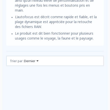
ainsi qu’un niveau élevé de personnalisation et de
réglages une fois les menus et boutons pris en
main.
L’autofocus est décrit comme rapide et fiable, et la
plage dynamique est appréciée pour la retouche
des fichiers RAW.
Le produit est dit bien fonctionner pour plusieurs
usages comme le voyage, la faune et le paysage.
Avis (1)
Trier par :
Dernier