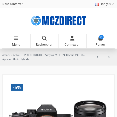
Nous contacter
Français
0
Menu
Rechercher
Connexion
Panier
Accueil
APPAREIL PHOTO HYBRIDE
Sony A7 IV + FE 24-105mm f/4 G OSS -
Appareil Photo Hybride
-5%