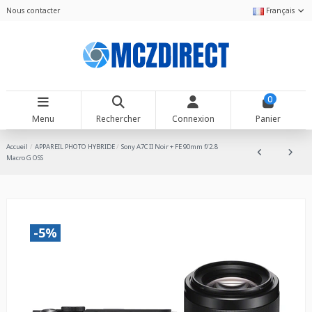
Nous contacter
Français
0
Menu
Rechercher
Connexion
Panier
Accueil
APPAREIL PHOTO HYBRIDE
Sony A7C II Noir + FE 90mm f/2.8
Macro G OSS
-5%