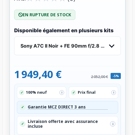
EN RUPTURE DE STOCK
Disponible également en plusieurs kits
Sony A7C II Noir + FE 90mm f/2.8 Macro G OSS
1 949,40 €
-5%
2 052,00 €
100% neuf
Prix final
✓
✓
i
i
Garantie MCZ DIRECT 3 ans
✓
Livraison offerte avec assurance
✓
i
incluse