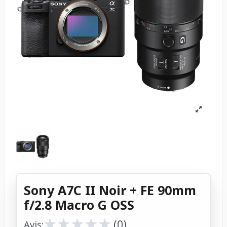
Sony A7C II Noir + FE 90mm
f/2.8 Macro G OSS
★
★
★
★
★
★
★
★
★
★
(0)
Avis: