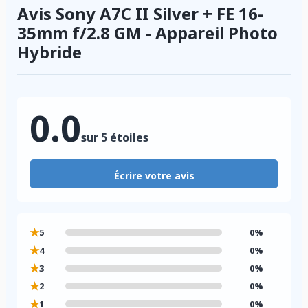
Avis Sony A7C II Silver + FE 16-
35mm f/2.8 GM - Appareil Photo
Hybride
0.0
sur 5 étoiles
Écrire votre avis
★
5
0%
★
4
0%
★
3
0%
★
2
0%
★
1
0%