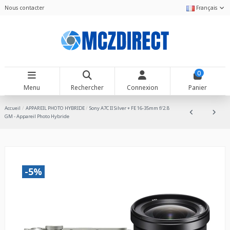
Nous contacter
Français
0
Menu
Rechercher
Connexion
Panier
Accueil
APPAREIL PHOTO HYBRIDE
Sony A7C II Silver + FE 16-35mm f/2.8
GM - Appareil Photo Hybride
-5%