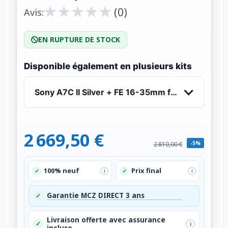
★
★
★
★
★
★
★
★
★
★
(0)
Avis:
EN RUPTURE DE STOCK
Disponible également en plusieurs kits
Sony A7C II Silver + FE 16-35mm f/2.8 GM - App
2 669,50 €
-5%
2 810,00 €
100% neuf
Prix final
✓
✓
i
i
Garantie MCZ DIRECT 3 ans
✓
Livraison offerte avec assurance
✓
i
incluse