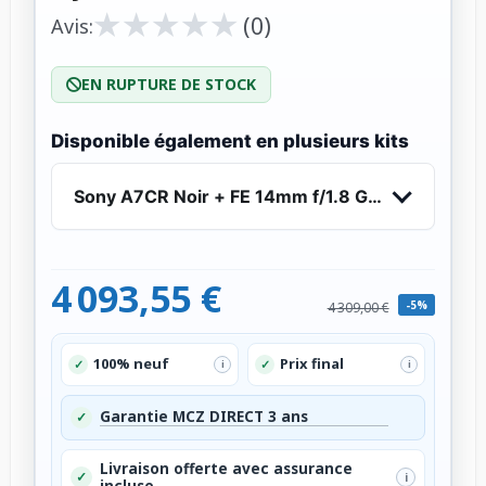
★
★
★
★
★
★
★
★
★
★
(0)
Avis:
EN RUPTURE DE STOCK
Disponible également en plusieurs kits
Sony A7CR Noir + FE 14mm f/1.8 GM - Appareil 
4 093,55 €
-5%
4 309,00 €
100% neuf
Prix final
✓
✓
i
i
Garantie MCZ DIRECT 3 ans
✓
Livraison offerte avec assurance
✓
i
incluse