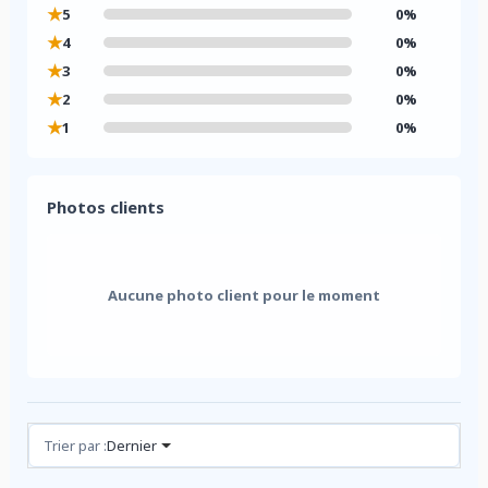
★
5
0%
★
4
0%
★
3
0%
★
2
0%
★
1
0%
Photos clients
Aucune photo client pour le moment
Avis (0)
Trier par :
Dernier