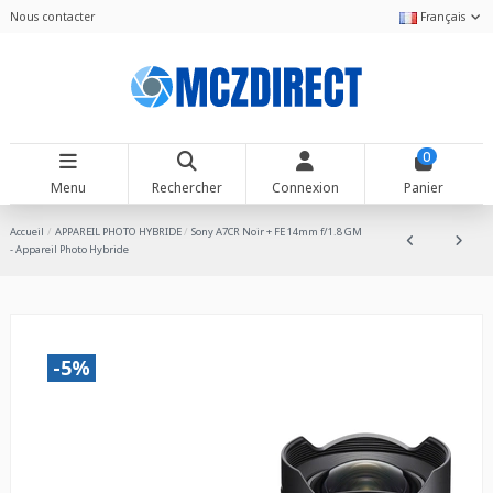
Nous contacter
Français
0
Menu
Rechercher
Connexion
Panier
Accueil
APPAREIL PHOTO HYBRIDE
Sony A7CR Noir + FE 14mm f/1.8 GM
- Appareil Photo Hybride
-5%