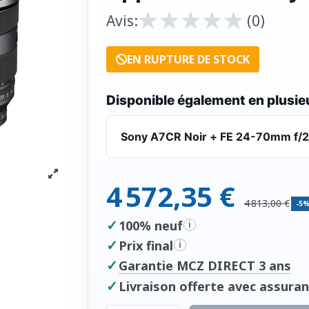
★
★
★
★
★
★
★
★
★
★
Avis:
(0)
EN RUPTURE DE STOCK
Disponible également en plusieu
Sony A7CR Noir + FE 24-70mm f/2.
4 572,35 €
4 813,00 €
-5
✓
100% neuf
i
✓
Prix final
i
✓
Garantie MCZ DIRECT 3 ans
✓
Livraison offerte avec assuran