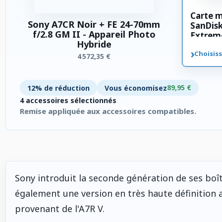
Carte 
Sony A7CR Noir + FE 24-70mm
SanDis
f/2.8 GM II - Appareil Photo
Extrem
Hybride
SDXC 3
›
Choisiss
4 572,35 €
89,95 €
12% de réduction
Vous économisez
4 accessoires sélectionnés
Remise appliquée aux accessoires compatibles.
4 accessoires sélectionnés. Remise appliquée aux accessoires
Sony introduit la seconde génération de ses boî
également une version en très haute définition
provenant de l'A7R V.