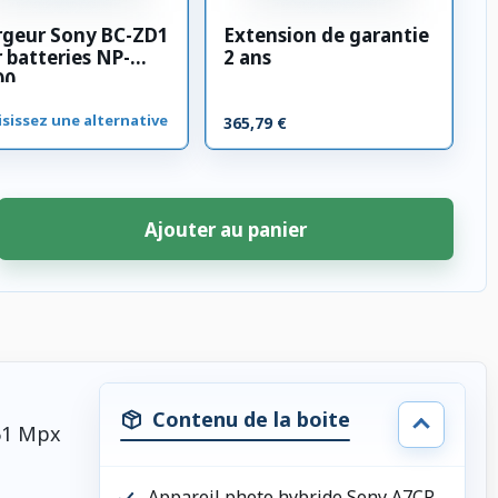
rgeur Sony BC-ZD1
Extension de garantie
 batteries NP-
2 ans
00
sissez une alternative
365,79 €
Ajouter au panier
Contenu de la boite
 61 Mpx
Appareil photo hybride Sony A7CR