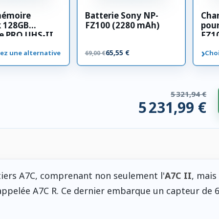
mémoire
Batterie Sony NP-
Cha
k 128GB
FZ100 (2280 mAh)
pour
e PRO UHS-II
FZ1
00 MB/s
›
65,55 €
ez une alternative
Choi
69,00 €
5 321,94 €
5 231,99 €
 compatibles. 89,95 € économisés.
tiers A7C, comprenant non seulement l'
A7C II
, mais
 appelée A7C R. Ce dernier embarque un capteur de