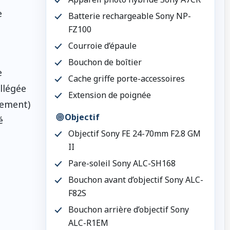
e
Batterie rechargeable Sony NP-
FZ100
Courroie d’épaule
Bouchon de boîtier
e
Cache griffe porte-accessoires
llégée
Extension de poignée
tement)
Objectif
é
Objectif Sony FE 24-70mm F2.8 GM
II
Pare-soleil Sony ALC-SH168
Bouchon avant d’objectif Sony ALC-
F82S
Bouchon arrière d’objectif Sony
ALC-R1EM