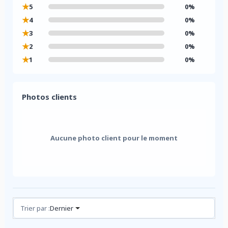
★
5
0%
★
4
0%
★
3
0%
★
2
0%
★
1
0%
Photos clients
Aucune photo client pour le moment
Avis (0)
Trier par :
Dernier