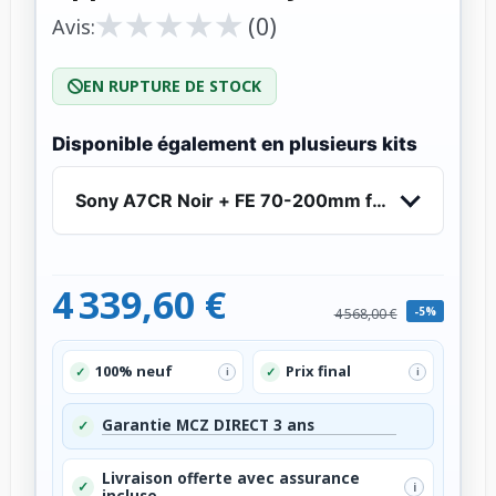
★
★
★
★
★
★
★
★
★
★
(0)
Avis:
EN RUPTURE DE STOCK
Disponible également en plusieurs kits
Sony A7CR Noir + FE 70-200mm f/4 Macro G OSS 
4 339,60 €
-5%
4 568,00 €
100% neuf
Prix final
✓
✓
i
i
Garantie MCZ DIRECT 3 ans
✓
Livraison offerte avec assurance
✓
i
incluse