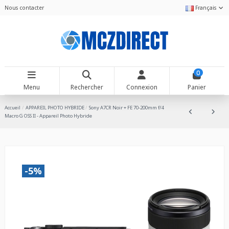
Nous contacter
Français
0
Menu
Rechercher
Connexion
Panier
Accueil
APPAREIL PHOTO HYBRIDE
Sony A7CR Noir + FE 70-200mm f/4
Macro G OSS II - Appareil Photo Hybride
-5%