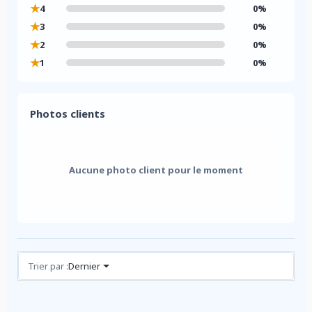
★
4
0%
★
3
0%
★
2
0%
★
1
0%
Photos clients
Aucune photo client pour le moment
Avis (0)
Trier par :
Dernier