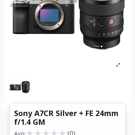
Sony A7CR Silver + FE 24mm
f/1.4 GM
★
★
★
★
★
★
★
★
★
★
(0)
Avis: