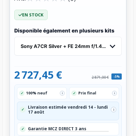
EN STOCK
Disponible également en plusieurs kits
Sony A7CR Silver + FE 24mm f/1.4 GM
2 727,45 €
-5%
2 871,00 €
100% neuf
Prix final
✓
✓
i
i
Livraison estimée vendredi 14 - lundi
✓
i
17 août
Garantie MCZ DIRECT 3 ans
✓