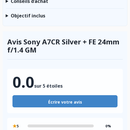
Conseils d’achat
Objectif inclus
Avis Sony A7CR Silver + FE 24mm
f/1.4 GM
0.0
sur 5 étoiles
Écrire votre avis
★
5
0%