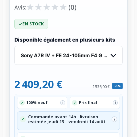
★
★
★
★
★
★
★
★
★
★
(0)
Avis:
EN STOCK
Disponible également en plusieurs kits
Sony A7R IV + FE 24-105mm F4 G OSS - Apparei
2 409,20 €
-5%
2 536,00 €
100% neuf
Prix final
✓
✓
i
i
Commande avant 14h : livraison
✓
i
estimée jeudi 13 - vendredi 14 août