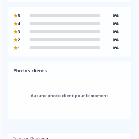
★
5
0%
★
4
0%
★
3
0%
★
2
0%
★
1
0%
Photos clients
Aucune photo client pour le moment
Avis (0)
Trier par :
Dernier