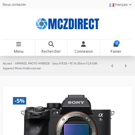
Nous contacter
Français
0
Menu
Rechercher
Connexion
Panier
Accueil
APPAREIL PHOTO HYBRIDE
Sony A7S III + FE 16-35mm F2.8 GM -
Appareil Photo Professionnel
-5%