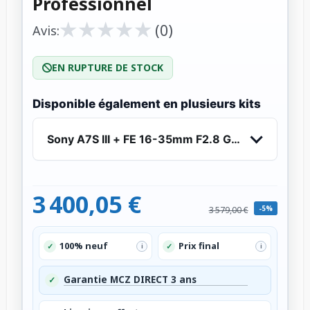
Professionnel
★
★
★
★
★
★
★
★
★
★
(0)
Avis:
EN RUPTURE DE STOCK
Disponible également en plusieurs kits
Sony A7S III + FE 16-35mm F2.8 GM - Appareil P
3 400,05 €
-5%
3 579,00 €
100% neuf
Prix final
✓
✓
i
i
Garantie MCZ DIRECT 3 ans
✓