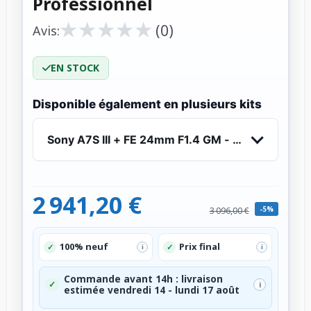
Professionnel
★
★
★
★
★
★
★
★
★
★
(0)
Avis:
EN STOCK
Disponible également en plusieurs kits
Sony A7S III + FE 24mm F1.4 GM - Appareil Phot
2 941,20 €
-5%
3 096,00 €
100% neuf
Prix final
✓
✓
i
i
Commande avant 14h : livraison
✓
i
estimée vendredi 14 - lundi 17 août