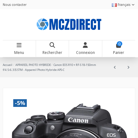
Nous contacter
Français
0
Menu
Rechercher
Connexion
Panier
Accueil
APPAREIL PHOTO HYBRIDE
Canon EOS R10 + RF-S 18-150mm
f/4.5-6.3 IS STM - Appareil Photo Hybride APS-C
-5%