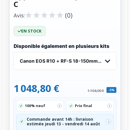
C
★
★
★
★
★
★
★
★
★
★
(0)
Avis:
EN STOCK
Disponible également en plusieurs kits
Canon EOS R10 + RF-S 18-150mm f/4.5-6.3 IS S
1 048,80 €
-5%
1 104,00 €
100% neuf
Prix final
✓
✓
i
i
Commande avant 14h : livraison
✓
i
estimée jeudi 13 - vendredi 14 août