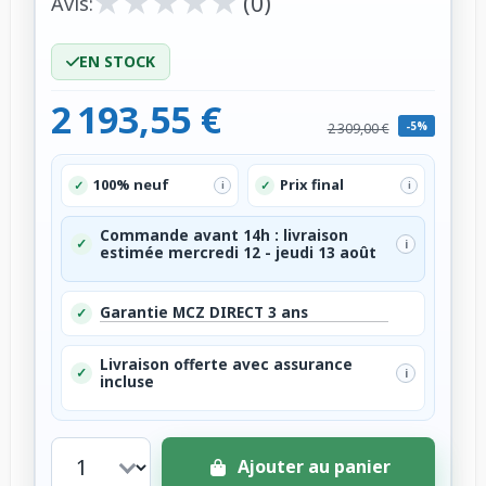
★
★
★
★
★
★
★
★
★
★
(0)
Avis:
EN STOCK
2 193,55 €
-5%
2 309,00 €
100% neuf
Prix final
✓
✓
i
i
Commande avant 14h : livraison
✓
i
estimée mercredi 12 - jeudi 13 août
Garantie MCZ DIRECT 3 ans
✓
Livraison offerte avec assurance
✓
i
incluse
Ajouter au panier