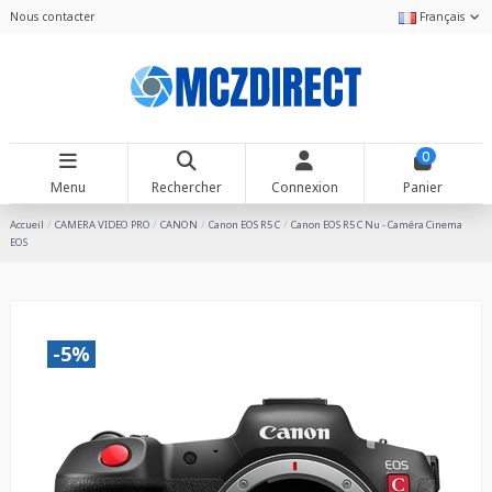
Nous contacter
Français
0
Menu
Rechercher
Connexion
Panier
Accueil
CAMERA VIDEO PRO
CANON
Canon EOS R5 C
Canon EOS R5 C Nu - Caméra Cinema
EOS
-5%