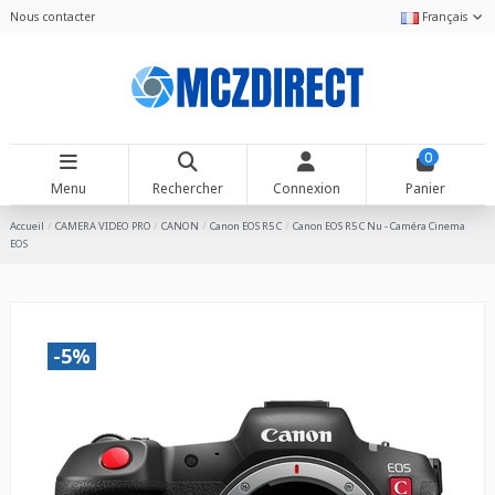
Nous contacter
Français
0
Menu
Rechercher
Connexion
Panier
Accueil
CAMERA VIDEO PRO
CANON
Canon EOS R5 C
Canon EOS R5 C Nu - Caméra Cinema
EOS
-5%