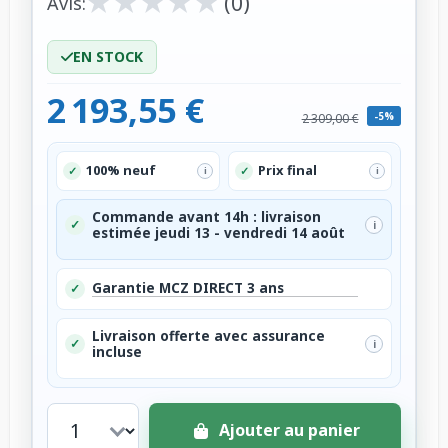
★
★
★
★
★
★
★
★
★
★
(0)
Avis:
EN STOCK
2 193,55 €
-5%
2 309,00 €
100% neuf
Prix final
✓
✓
i
i
Commande avant 14h : livraison
✓
i
estimée jeudi 13 - vendredi 14 août
Garantie MCZ DIRECT 3 ans
✓
Livraison offerte avec assurance
✓
i
incluse
Ajouter au panier