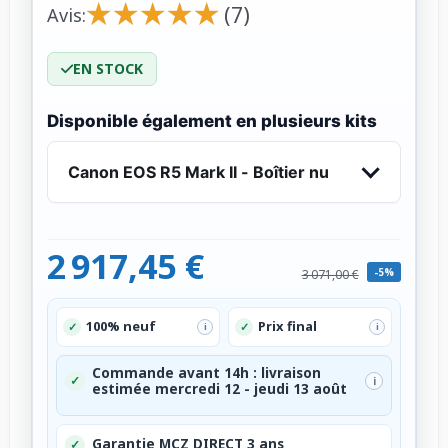
★
★
★
★
★
★
★
★
★
★
(7)
Avis:
EN STOCK
Disponible également en plusieurs kits
Canon EOS R5 Mark II - Boîtier nu
2 917,45 €
-5%
3 071,00 €
100% neuf
Prix final
✓
✓
i
i
Commande avant 14h : livraison
✓
i
estimée mercredi 12 - jeudi 13 août
Garantie MCZ DIRECT 3 ans
✓