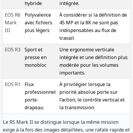
hybride
intégrée.
EOS R6
Polyvalence
À considérer si la définition de
Mark
avec fichiers
45 MP et la 8K ne sont pas
III
plus légers
indispensables au flux de
travail.
EOS R3
Sport et
Une ergonomie verticale
presse en
intégrée et une définition plus
monobloc
modérée pour les volumes
importants.
EOS R1
Flux
À privilégier lorsque la
professionnel
priorité absolue porte sur
porte-
l’action, le contrôle vertical et
drapeau
la transmission.
Le R5 Mark II se distingue lorsque la même mission
exige à la fois des images détaillées, une rafale rapide et