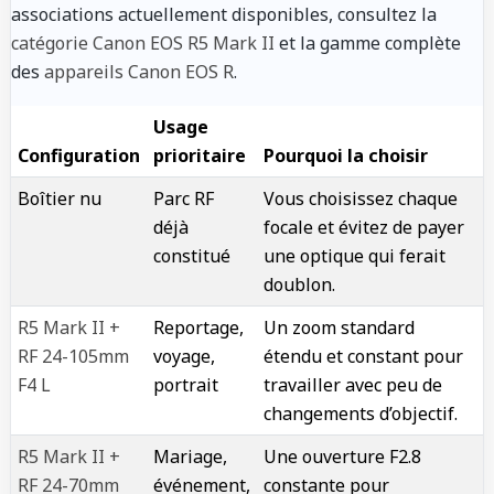
associations actuellement disponibles, consultez la
catégorie Canon EOS R5 Mark II
et la gamme complète
des
appareils Canon EOS R
.
Usage
Configuration
prioritaire
Pourquoi la choisir
Boîtier nu
Parc RF
Vous choisissez chaque
déjà
focale et évitez de payer
constitué
une optique qui ferait
doublon.
R5 Mark II +
Reportage,
Un zoom standard
RF 24-105mm
voyage,
étendu et constant pour
F4 L
portrait
travailler avec peu de
changements d’objectif.
R5 Mark II +
Mariage,
Une ouverture F2.8
RF 24-70mm
événement,
constante pour