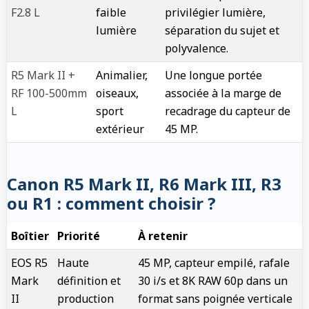
F2.8 L
faible
privilégier lumière,
lumière
séparation du sujet et
polyvalence.
R5 Mark II +
Animalier,
Une longue portée
RF 100-500mm
oiseaux,
associée à la marge de
L
sport
recadrage du capteur de
extérieur
45 MP.
Canon R5 Mark II, R6 Mark III, R3
ou R1 : comment choisir ?
Boîtier
Priorité
À retenir
EOS R5
Haute
45 MP, capteur empilé, rafale
Mark
définition et
30 i/s et 8K RAW 60p dans un
II
production
format sans poignée verticale