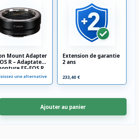
on Mount Adapter
Extension de garantie
OS R – Adaptateur
2 ans
monture EF-EOS R
sissez une alternative
233,40 €
Ajouter au panier