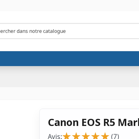
Canon EOS R5 Mark 
★
★
★
★
★
★
★
★
★
★
Avis:
(7)