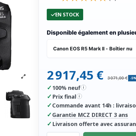
EN STOCK
Disponible également en plusieu
Canon EOS R5 Mark II - Boîtier nu
2 917,45 €
3 071,00 €
-5
✓
100% neuf
i
✓
Prix final
i
✓
Commande avant 14h : livraiso
✓
Garantie MCZ DIRECT 3 ans
✓
Livraison offerte avec assuran