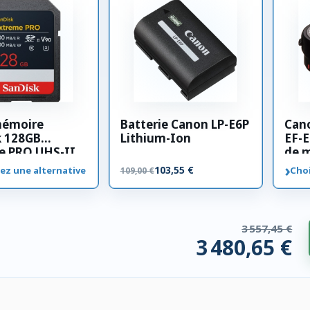
mémoire
Batterie Canon LP-E6P
Can
k 128GB
Lithium-Ion
EF-E
e PRO UHS-II
de 
00 MB/s
›
103,55 €
ez une alternative
Choi
109,00 €
3 557,45 €
3 480,65 €
 compatibles. 76,80 € économisés.