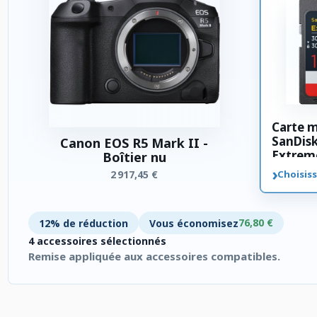
Carte 
SanDis
Canon EOS R5 Mark II -
Extrem
Boîtier nu
SDXC 3
›
2 917,45 €
Choisiss
76,80 €
12% de réduction
Vous économisez
4 accessoires sélectionnés
Remise appliquée aux accessoires compatibles.
4 accessoires sélectionnés. Remise appliquée aux accessoires