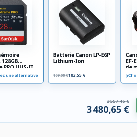
mémoire
Batterie Canon LP-E6P
Can
k 128GB
Lithium-Ion
EF-E
e PRO UHS-II
de 
00 MB/s
›
103,55 €
ez une alternative
Choi
109,00 €
3 557,45 €
3 480,65 €
 compatibles. 76,80 € économisés.