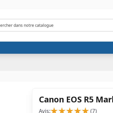
Canon EOS R5 Mark 
★
★
★
★
★
★
★
★
★
★
Avis:
(7)