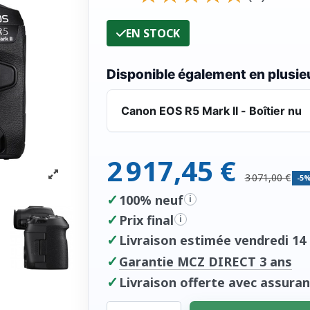
EN STOCK
Disponible également en plusieu
Canon EOS R5 Mark II - Boîtier nu
2 917,45 €
3 071,00 €
-5
✓
100% neuf
i
✓
Prix final
i
✓
Livraison estimée vendredi 14 
✓
Garantie MCZ DIRECT 3 ans
✓
Livraison offerte avec assuran