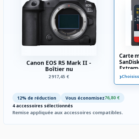
Carte 
SanDis
Canon EOS R5 Mark II -
Extrem
Boîtier nu
SDXC 3
›
2 917,45 €
Choisiss
76,80 €
12% de réduction
Vous économisez
4 accessoires sélectionnés
Remise appliquée aux accessoires compatibles.
4 accessoires sélectionnés. Remise appliquée aux accessoires