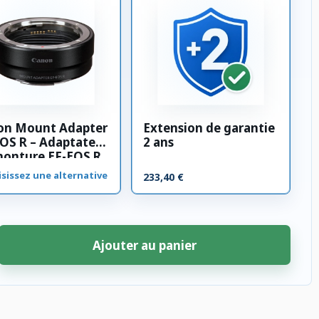
on Mount Adapter
Extension de garantie
OS R – Adaptateur
2 ans
monture EF-EOS R
sissez une alternative
233,40 €
Ajouter au panier