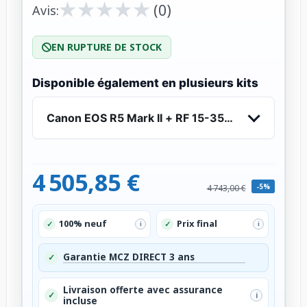
★
★
★
★
★
★
★
★
★
★
(0)
Avis:
EN RUPTURE DE STOCK
Disponible également en plusieurs kits
Canon EOS R5 Mark II + RF 15-35mm f/2.8 L IS 
4 505,85 €
-5%
4 743,00 €
100% neuf
Prix final
✓
✓
i
i
Garantie MCZ DIRECT 3 ans
✓
Livraison offerte avec assurance
✓
i
incluse