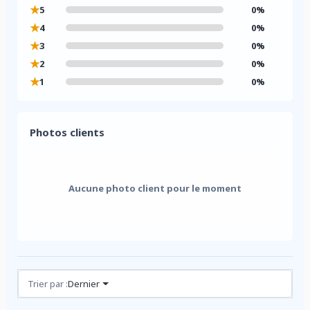
★
5
0%
★
4
0%
★
3
0%
★
2
0%
★
1
0%
Photos clients
Aucune photo client pour le moment
Avis (0)
Trier par :
Dernier