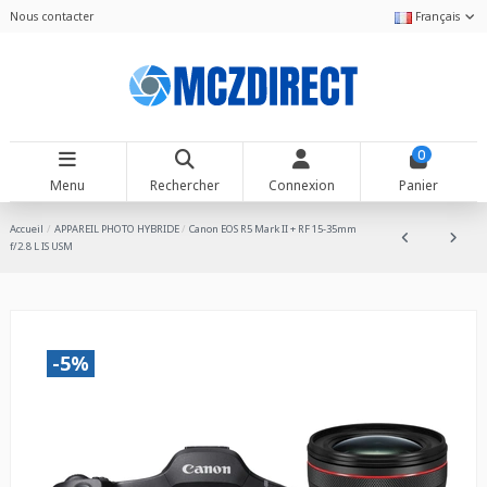
Nous contacter
Français
0
Menu
Rechercher
Connexion
Panier
Accueil
APPAREIL PHOTO HYBRIDE
Canon EOS R5 Mark II + RF 15-35mm
f/2.8 L IS USM
-5%