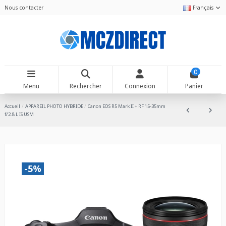
Nous contacter
Français
0
Menu
Rechercher
Connexion
Panier
Accueil
APPAREIL PHOTO HYBRIDE
Canon EOS R5 Mark II + RF 15-35mm
f/2.8 L IS USM
-5%