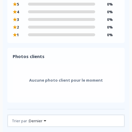
★
5
0%
★
4
0%
★
3
0%
★
2
0%
★
1
0%
Photos clients
Aucune photo client pour le moment
Avis (0)
Trier par :
Dernier