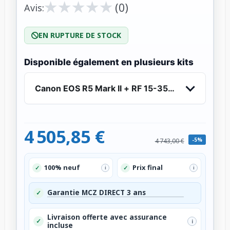
★
★
★
★
★
★
★
★
★
★
(0)
Avis:
EN RUPTURE DE STOCK
Disponible également en plusieurs kits
Canon EOS R5 Mark II + RF 15-35mm f/2.8 L IS 
4 505,85 €
-5%
4 743,00 €
100% neuf
Prix final
✓
✓
i
i
Garantie MCZ DIRECT 3 ans
✓
Livraison offerte avec assurance
✓
i
incluse