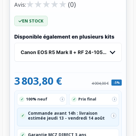
★
★
★
★
★
★
★
★
★
★
(0)
Avis:
EN STOCK
Disponible également en plusieurs kits
Canon EOS R5 Mark II + RF 24-105mm f/4 L IS 
3 803,80 €
-5%
4 004,00 €
100% neuf
Prix final
✓
✓
i
i
Commande avant 14h : livraison
✓
i
estimée jeudi 13 - vendredi 14 août
Garantie MCZ DIRECT 3 ans
✓