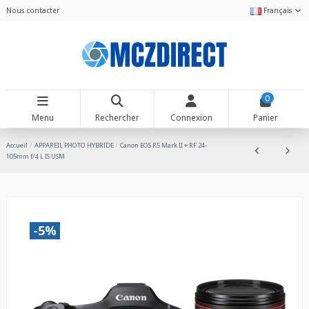
Nous contacter
Français
0
Menu
Rechercher
Connexion
Panier
Accueil
APPAREIL PHOTO HYBRIDE
Canon EOS R5 Mark II + RF 24-
105mm f/4 L IS USM
-5%