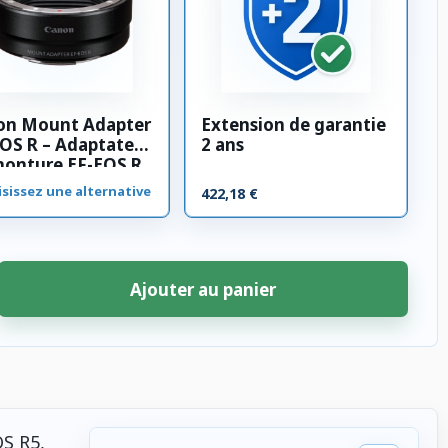
on Mount Adapter
Extension de garantie
OS R – Adaptateur
2 ans
monture EF-EOS R
sissez une alternative
422,18 €
Ajouter au panier
OS R5,