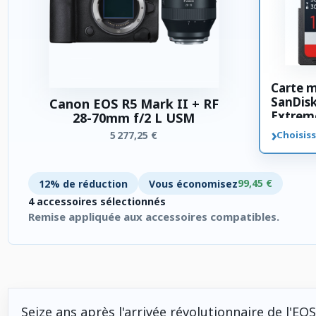
Carte 
SanDis
Canon EOS R5 Mark II + RF
Extrem
28-70mm f/2 L USM
SDXC 3
›
5 277,25 €
Choisiss
99,45 €
12% de réduction
Vous économisez
4 accessoires sélectionnés
Remise appliquée aux accessoires compatibles.
4 accessoires sélectionnés. Remise appliquée aux accessoires
Seize ans après l'arrivée révolutionnaire de l'EO