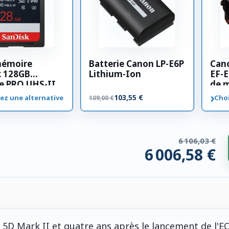
mémoire
Batterie Canon LP-E6P
Can
k 128GB
Lithium-Ion
EF-E
e PRO UHS-II
de 
00 MB/s
›
103,55 €
ez une alternative
Choi
109,00 €
6 106,03 €
6 006,58 €
 compatibles. 99,45 € économisés.
S 5D Mark II et quatre ans après le lancement de l'E