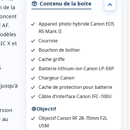
Contenu de la boite
 de la
noncent
Appareil photo hybride Canon EOS
 AF.
R5 Mark II
modèles
Courroie
IC X et
Bouchon de boîtier
Cache griffe
5
Batterie lithium-ion Canon LP-E6P
Chargeur Canon
 jusqu'à
Cache de protection pour batterie
Câble d’interface Canon IFC-100U
Objectif
rsion
Objectif Canon RF 28-70mm F2L
e au
USM