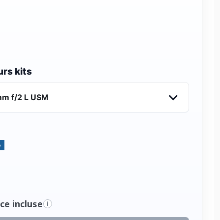
rs kits
mm f/2 L USM
%
ce incluse
i