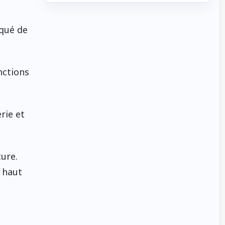
iqué de
nctions
rie et
ture.
 haut