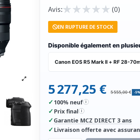
★
★
★
★
★
★
★
★
★
★
Avis:
(0)
EN RUPTURE DE STOCK
Disponible également en plusieu
Canon EOS R5 Mark II + RF 28-70
5 277,25 €
5 555,00 €
-5
✓
100% neuf
i
✓
Prix final
i
✓
Garantie MCZ DIRECT 3 ans
✓
Livraison offerte avec assuran