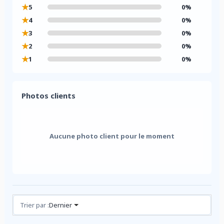
★
5
0%
★
4
0%
★
3
0%
★
2
0%
★
1
0%
Photos clients
Aucune photo client pour le moment
Avis (0)
Trier par :
Dernier