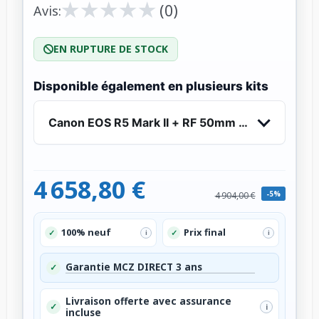
★
★
★
★
★
★
★
★
★
★
(0)
Avis:
EN RUPTURE DE STOCK
Disponible également en plusieurs kits
Canon EOS R5 Mark II + RF 50mm f/1.2 L USM
4 658,80 €
-5%
4 904,00 €
100% neuf
Prix final
✓
✓
i
i
Garantie MCZ DIRECT 3 ans
✓
Livraison offerte avec assurance
✓
i
incluse