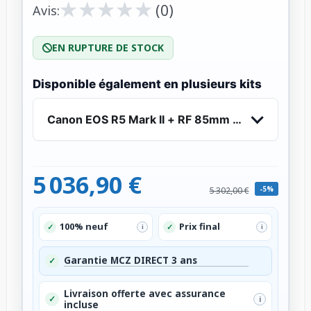
★
★
★
★
★
★
★
★
★
★
(0)
Avis:
EN RUPTURE DE STOCK
Disponible également en plusieurs kits
Canon EOS R5 Mark II + RF 85mm f/1.2 L USM
5 036,90 €
-5%
5 302,00 €
100% neuf
Prix final
✓
✓
i
i
Garantie MCZ DIRECT 3 ans
✓
Livraison offerte avec assurance
✓
i
incluse