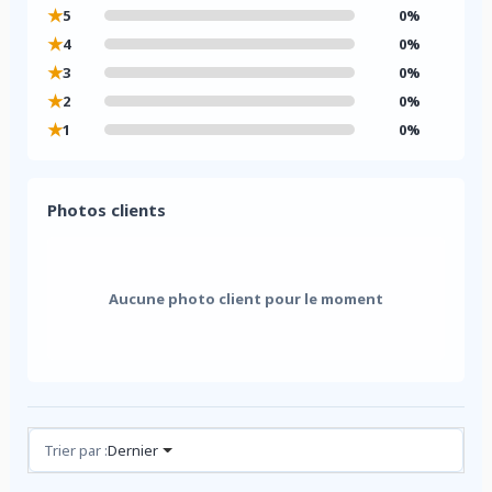
★
5
0%
★
4
0%
★
3
0%
★
2
0%
★
1
0%
Photos clients
Aucune photo client pour le moment
Avis (0)
Trier par :
Dernier