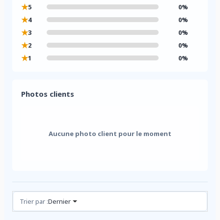
★
5
0%
★
4
0%
★
3
0%
★
2
0%
★
1
0%
Photos clients
Aucune photo client pour le moment
Avis (0)
Trier par :
Dernier