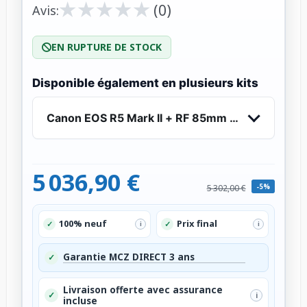
★
★
★
★
★
★
★
★
★
★
(0)
Avis:
EN RUPTURE DE STOCK
Disponible également en plusieurs kits
Canon EOS R5 Mark II + RF 85mm f/1.2 L USM
5 036,90 €
-5%
5 302,00 €
100% neuf
Prix final
✓
✓
i
i
Garantie MCZ DIRECT 3 ans
✓
Livraison offerte avec assurance
✓
i
incluse