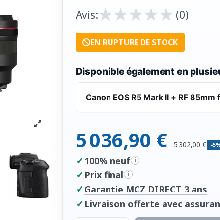
★
★
★
★
★
★
★
★
★
★
Avis:
(0)
EN RUPTURE DE STOCK
Disponible également en plusieu
Canon EOS R5 Mark II + RF 85mm f
5 036,90 €
5 302,00 €
-5
✓
100% neuf
i
✓
Prix final
i
✓
Garantie MCZ DIRECT 3 ans
✓
Livraison offerte avec assuran