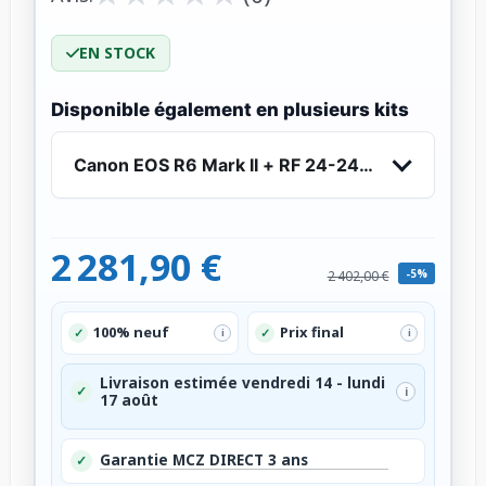
EN STOCK
Disponible également en plusieurs kits
Canon EOS R6 Mark II + RF 24-240mm f/4-6.3 
2 281,90 €
-5%
2 402,00 €
100% neuf
Prix final
✓
✓
i
i
Livraison estimée vendredi 14 - lundi
✓
i
17 août
Garantie MCZ DIRECT 3 ans
✓