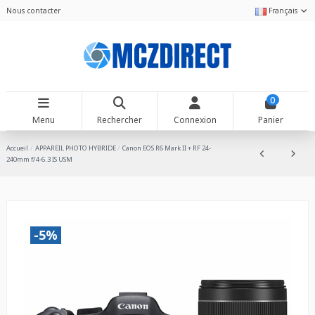
Nous contacter
Français
0
Menu
Rechercher
Connexion
Panier
Accueil
APPAREIL PHOTO HYBRIDE
Canon EOS R6 Mark II + RF 24-
240mm f/4-6.3 IS USM
-5%