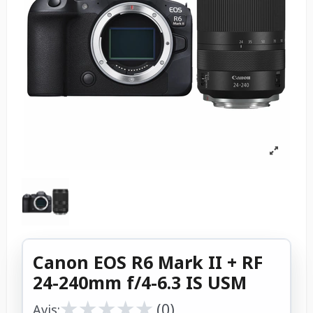
Canon EOS R6 Mark II + RF
24-240mm f/4-6.3 IS USM
★
★
★
★
★
★
★
★
★
★
(0)
Avis: