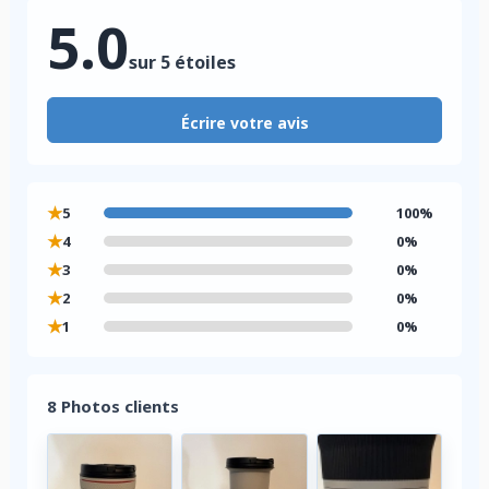
5.0
sur 5 étoiles
Écrire votre avis
★
5
100%
★
4
0%
★
3
0%
★
2
0%
★
1
0%
8 Photos clients