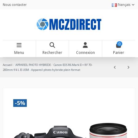
Nous contacter
Français
0
Menu
Rechercher
Connexion
Panier
Accueil
APPAREIL PHOTO HYBRIDE
Canon EOS R6 Mark II + RF 70-
200mm f/4 L IS USM - Appareil photo hybride plein format
-5%