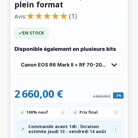
plein format
★
★
★
★
★
★
★
★
★
★
(1)
Avis:
EN STOCK
Disponible également en plusieurs kits
Canon EOS R6 Mark II + RF 70-200mm f/4 L IS US
2 660,00 €
-5%
2 800,00 €
100% neuf
Prix final
✓
✓
i
i
Commande avant 14h : livraison
✓
i
estimée jeudi 13 - vendredi 14 août