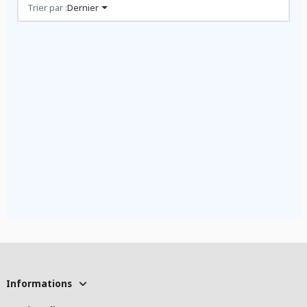
Avis (1)
Trier par :
Dernier
Informations