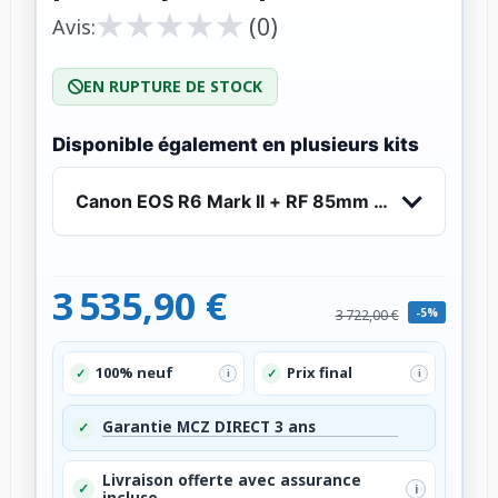
★
★
★
★
★
★
★
★
★
★
(0)
Avis:
EN RUPTURE DE STOCK
Disponible également en plusieurs kits
Canon EOS R6 Mark II + RF 85mm f/1.2 L USM - A
3 535,90 €
-5%
3 722,00 €
100% neuf
Prix final
✓
✓
i
i
Garantie MCZ DIRECT 3 ans
✓
Livraison offerte avec assurance
✓
i
incluse