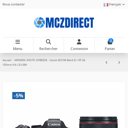
Nous contacter
Français
0
Menu
Rechercher
Connexion
Panier
Accueil
APPAREIL PHOTO HYBRIDE
Canon EOS R6 Mark II + RF 24-
105mm f/4 L IS USM
-5%