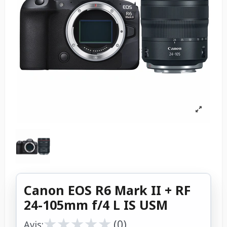
Canon EOS R6 Mark II + RF
24-105mm f/4 L IS USM
★
★
★
★
★
★
★
★
★
★
(0)
Avis: