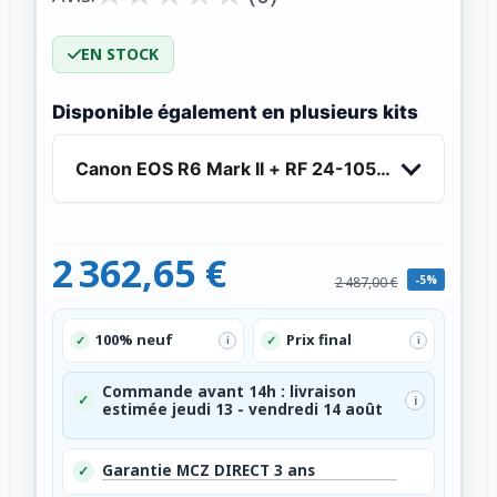
EN STOCK
Disponible également en plusieurs kits
Canon EOS R6 Mark II + RF 24-105mm f/4 L IS 
2 362,65 €
-5%
2 487,00 €
100% neuf
Prix final
✓
✓
i
i
Commande avant 14h : livraison
✓
i
estimée jeudi 13 - vendredi 14 août
Garantie MCZ DIRECT 3 ans
✓