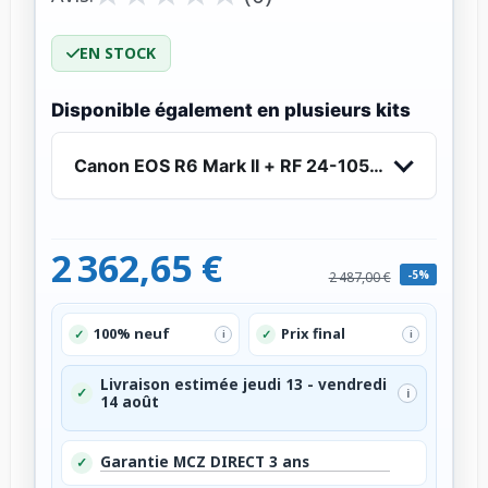
EN STOCK
Disponible également en plusieurs kits
Canon EOS R6 Mark II + RF 24-105mm f/4 L IS 
2 362,65 €
-5%
2 487,00 €
100% neuf
Prix final
✓
✓
i
i
Livraison estimée jeudi 13 - vendredi
✓
i
14 août
Garantie MCZ DIRECT 3 ans
✓