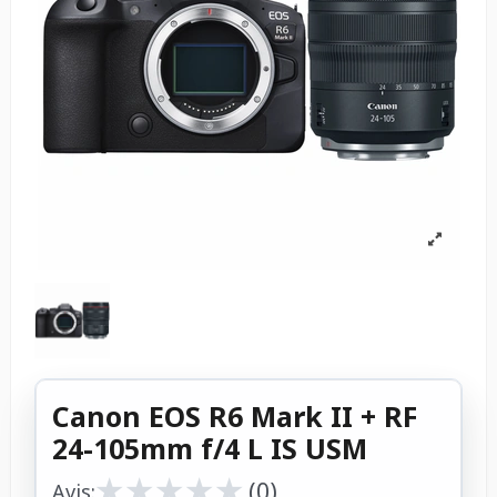
Canon EOS R6 Mark II + RF
24-105mm f/4 L IS USM
★
★
★
★
★
★
★
★
★
★
(0)
Avis: