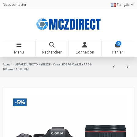
Nous contacter
Français
0
Menu
Rechercher
Connexion
Panier
Accueil
APPAREIL PHOTO HYBRIDE
Canon EOS R6 Mark II + RF 24-
105mm f/4 L IS USM
-5%