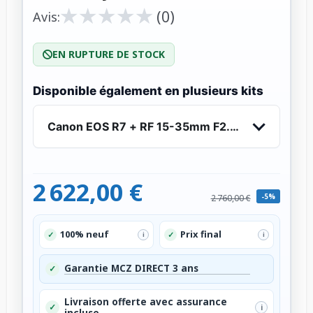
★
★
★
★
★
★
★
★
★
★
(0)
Avis:
EN RUPTURE DE STOCK
Disponible également en plusieurs kits
Canon EOS R7 + RF 15-35mm F2.8 L IS USM - Ap
2 622,00 €
-5%
2 760,00 €
100% neuf
Prix final
✓
✓
i
i
Garantie MCZ DIRECT 3 ans
✓
Livraison offerte avec assurance
✓
i
incluse