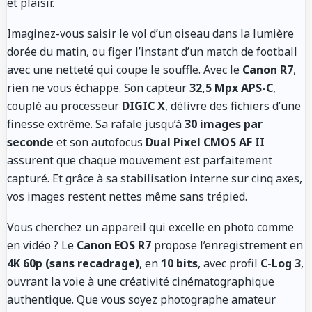
et plaisir.
Imaginez-vous saisir le vol d’un oiseau dans la lumière
dorée du matin, ou figer l’instant d’un match de football
avec une netteté qui coupe le souffle. Avec le
Canon R7
,
rien ne vous échappe. Son capteur
32,5 Mpx APS-C
,
couplé au processeur
DIGIC X
, délivre des fichiers d’une
finesse extrême. Sa rafale jusqu’à
30 images par
seconde
et son autofocus
Dual Pixel CMOS AF II
assurent que chaque mouvement est parfaitement
capturé. Et grâce à sa stabilisation interne sur cinq axes,
vos images restent nettes même sans trépied.
Vous cherchez un appareil qui excelle en photo comme
en vidéo ? Le
Canon EOS R7
propose l’enregistrement en
4K 60p (sans recadrage)
, en
10 bits
, avec profil
C-Log 3
,
ouvrant la voie à une créativité cinématographique
authentique. Que vous soyez photographe amateur