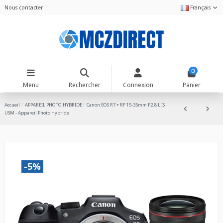
Nous contacter
Français
0
Menu
Rechercher
Connexion
Panier
Accueil
APPAREIL PHOTO HYBRIDE
Canon EOS R7 + RF 15-35mm F2.8 L IS
USM - Appareil Photo Hybride
-5%