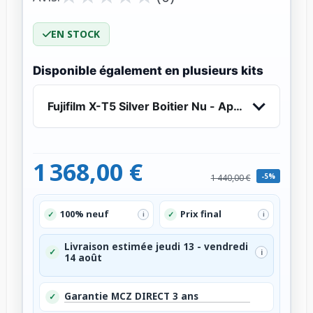
EN STOCK
Disponible également en plusieurs kits
Fujifilm X-T5 Silver Boitier Nu - Appareil Photo 
1 368,00 €
-5%
1 440,00 €
100% neuf
Prix final
✓
✓
i
i
Livraison estimée jeudi 13 - vendredi
✓
i
14 août
Garantie MCZ DIRECT 3 ans
✓