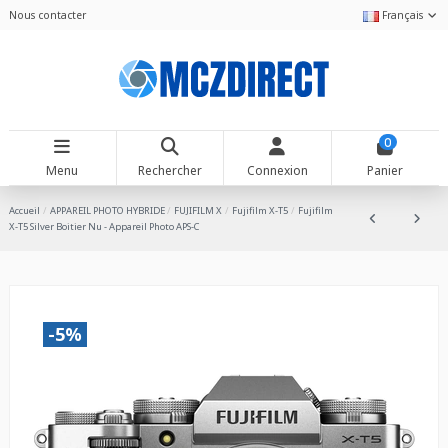
Nous contacter
Français
0
Menu
Rechercher
Connexion
Panier
Accueil
APPAREIL PHOTO HYBRIDE
FUJIFILM X
Fujifilm X-T5
Fujifilm
X-T5 Silver Boitier Nu - Appareil Photo APS-C
-5%