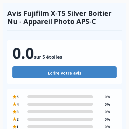
Avis Fujifilm X-T5 Silver Boitier
Nu - Appareil Photo APS-C
0.0
sur 5 étoiles
Écrire votre avis
★
5
0%
★
4
0%
★
3
0%
★
2
0%
★
1
0%