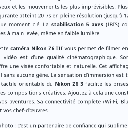
 yeux et les mouvements les plus imprévisibles. Plu
urante atteint 20 i/s en pleine résolution (jusqu’à 12
haque moment clé. La
stabilisation 5 axes
(IBIS) c
tes à main levée, même en faible lumière.
Cette
caméra Nikon Z6 III
vous permet de filmer e
 vidéo est d’une qualité cinématographique. Son
fre une visée confortable et naturelle. Cet affichag
 sans aucune gêne. La sensation d’immersion est t
 tactile orientable du
Nikon Z6 3
facilite les prise
t les compositions créatives. Ajoutez à cela une cons
vos aventures. Sa connectivité complète (Wi-Fi, Bl
 vos chef-d’œuvres.
hoto : c’est un partenaire de confiance qui sublime