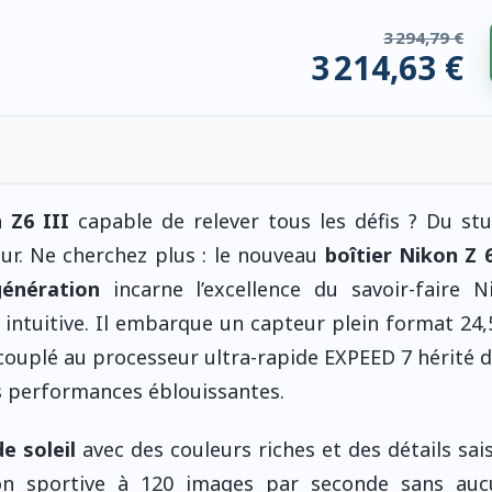
3 294,79 €
3 214,63 €
 compatibles. 80,16 € économisés.
 Z6 III
capable de relever tous les défis ? Du st
eur. Ne cherchez plus : le nouveau
boîtier Nikon Z 6
génération
incarne l’excellence du savoir-faire 
n intuitive. Il embarque un capteur plein format 24
t couplé au processeur ultra-rapide EXPEED 7 hérité 
s performances éblouissantes.
e soleil
avec des couleurs riches et des détails sais
tion sportive à 120 images par seconde sans aucu