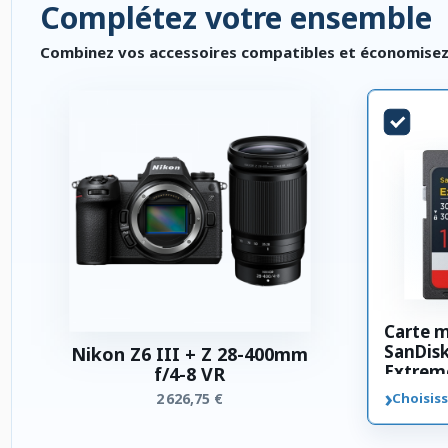
Complétez votre ensemble
Combinez vos accessoires compatibles et économisez. P
Carte 
SanDis
Nikon Z6 III + Z 28-400mm
Extrem
f/4-8 VR
SDXC 3
›
2 626,75 €
Choisiss