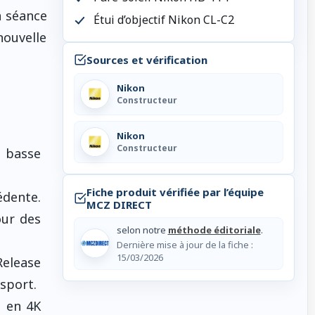
a séance
Étui d’objectif Nikon CL-C2
nouvelle
Sources et vérification
Nikon
Constructeur
Nikon
Constructeur
n basse
Fiche produit vérifiée par l’équipe
édente.
MCZ DIRECT
our des
selon notre
méthode éditoriale
.
Dernière mise à jour de la fiche :
15/03/2026
Release
sport.
u en 4K