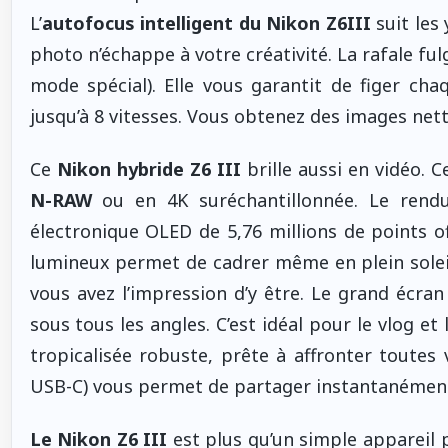
L’
autofocus intelligent du
Nikon Z6III
suit les
photo n’échappe à votre créativité. La rafale fulg
mode spécial). Elle vous garantit de figer c
jusqu’à 8 vitesses. Vous obtenez des images net
Ce
Nikon hybride Z6 III
brille aussi en vidéo. 
N-RAW
ou en 4K suréchantillonnée. Le rendu
électronique OLED de 5,76 millions de points of
lumineux permet de cadrer même en plein soleil
vous avez l’impression d’y être. Le grand écran
sous tous les angles. C’est idéal pour le vlog e
tropicalisée robuste, prête à affronter toutes 
USB-C) vous permet de partager instantanément
Le Nikon Z6 III
est plus qu’un simple appareil p