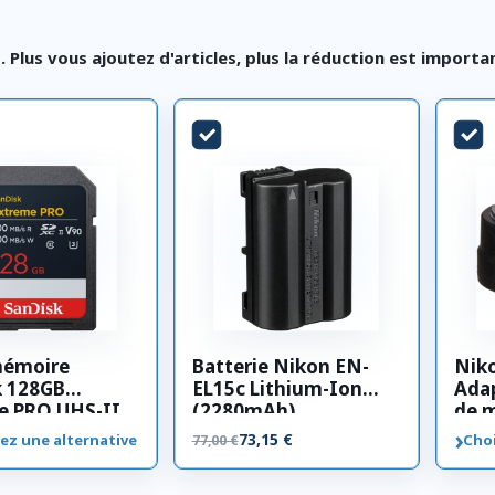
lus vous ajoutez d'articles, plus la réduction est importa
mémoire
Batterie Nikon EN-
Nik
k 128GB
EL15c Lithium-Ion
Adap
e PRO UHS-II
(2280mAh)
de 
00 MB/s
›
73,15 €
ez une alternative
Choi
77,00 €