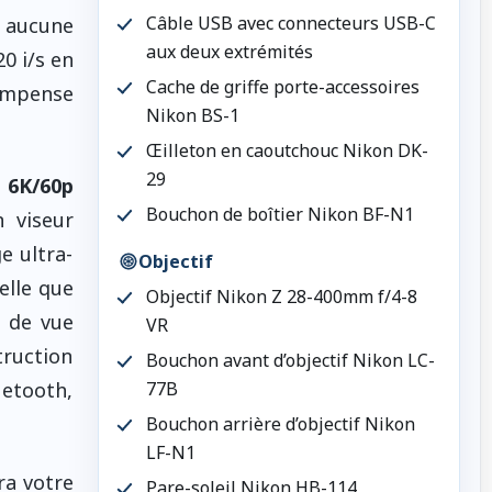
Câble USB avec connecteurs USB-C
s aucune
aux deux extrémités
0 i/s en
Cache de griffe porte-accessoires
ompense
Nikon BS-1
Œilleton en caoutchouc Nikon DK-
29
n
6K/60p
Bouchon de boîtier Nikon BF-N1
 viseur
e ultra-
Objectif
elle que
Objectif Nikon Z 28-400mm f/4-8
s de vue
VR
truction
Bouchon avant d’objectif Nikon LC-
uetooth,
77B
Bouchon arrière d’objectif Nikon
LF-N1
ra votre
Pare-soleil Nikon HB-114