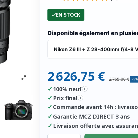
EN STOCK
Disponible également en plusieu
Nikon Z6 III + Z 28-400mm f/4-8 
2 626,75 €
2 765,00 €
-5
✓
100% neuf
i
✓
Prix final
i
✓
Commande avant 14h : livraiso
✓
Garantie MCZ DIRECT 3 ans
✓
Livraison offerte avec assuran