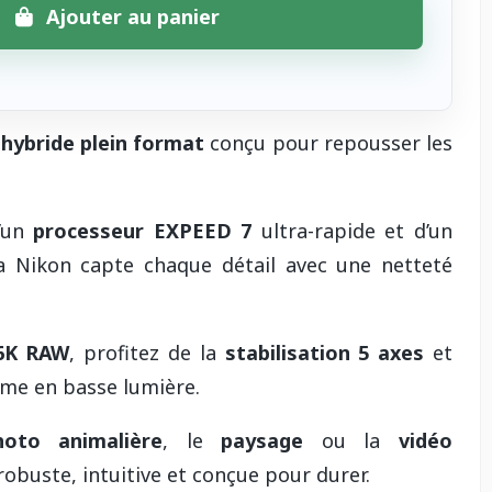
Ajouter au panier
 hybride plein format
conçu pour repousser les
d’un
processeur EXPEED 7
ultra-rapide et d’un
a Nikon capte chaque détail avec une netteté
6K RAW
, profitez de la
stabilisation 5 axes
et
me en basse lumière.
hoto animalière
, le
paysage
ou la
vidéo
robuste, intuitive et conçue pour durer.