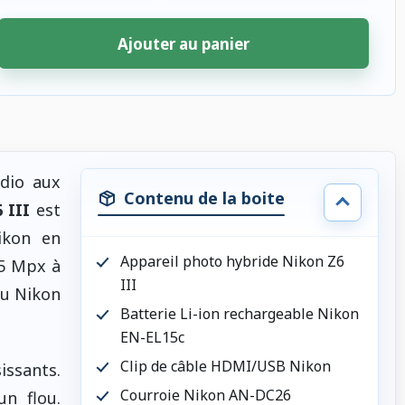
Ajouter au panier
udio aux
Contenu de la boite
 III
est
Nikon en
Appareil photo hybride Nikon Z6
,5 Mpx à
III
du Nikon
Batterie Li-ion rechargeable Nikon
EN-EL15c
Clip de câble HDMI/USB Nikon
issants.
Courroie Nikon AN-DC26
n flou.