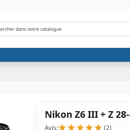
Nikon Z6 III + Z 2
★
★
★
★
★
★
★
★
★
★
Avis:
(2)