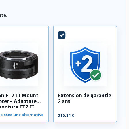
nte.
on FTZ II Mount
Extension de garantie
ter – Adaptateur
2 ans
monture FTZ II
sissez une alternative
210,14 €