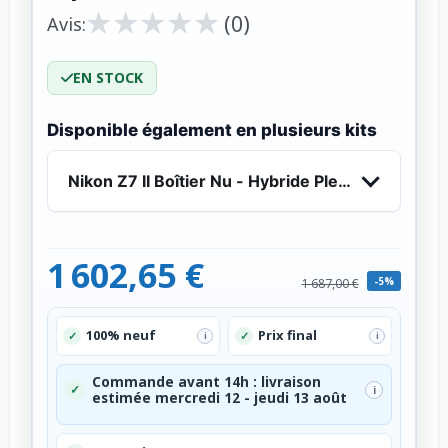
★
★
★
★
★
★
★
★
★
★
(0)
Avis:
EN STOCK
Disponible également en plusieurs kits
Nikon Z7 II Boîtier Nu - Hybride Plein Format 45
1 602,65 €
-5%
1 687,00 €
100% neuf
Prix final
✓
✓
i
i
Commande avant 14h : livraison
✓
i
estimée mercredi 12 - jeudi 13 août