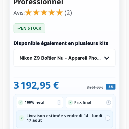
Professionnel
★
★
★
★
★
★
★
★
★
★
(2)
Avis:
EN STOCK
Disponible également en plusieurs kits
Nikon Z9 Boîtier Nu - Appareil Photo Profession
3 192,95 €
-5%
3 361,00 €
100% neuf
Prix final
✓
✓
i
i
Livraison estimée vendredi 14 - lundi
✓
i
17 août