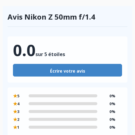
Avis Nikon Z 50mm f/1.4
0.0
sur 5 étoiles
Écrire votre avis
★
5
0%
★
4
0%
★
3
0%
★
2
0%
★
1
0%