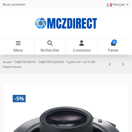
Nous contacter
Français
0
Menu
Rechercher
Connexion
Panier
Accueil
OBJECTIF PHOTO
OBJECTIFS FUJIFILM
Fujifilm XF 1.4x TC WR -
Objectif photo
-5%