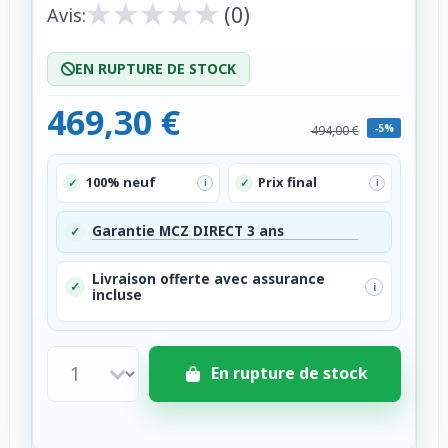
★
★
★
★
★
★
★
★
★
★
(0)
Avis:
EN RUPTURE DE STOCK
469,30 €
-5%
494,00 €
100% neuf
Prix final
✓
✓
i
i
Garantie MCZ DIRECT 3 ans
✓
Livraison offerte avec assurance
✓
i
incluse
En rupture de stock