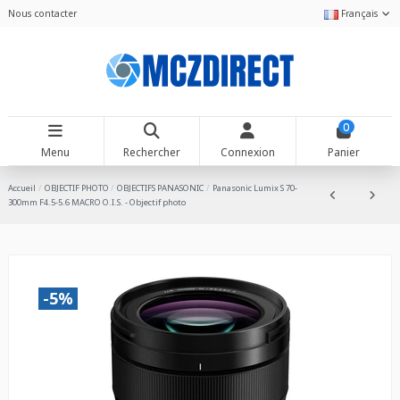
Nous contacter
Français
0
Menu
Rechercher
Connexion
Panier
Accueil
OBJECTIF PHOTO
OBJECTIFS PANASONIC
Panasonic Lumix S 70-
300mm F4.5-5.6 MACRO O.I.S. - Objectif photo
-5%