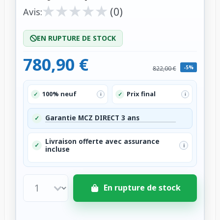
★
★
★
★
★
★
★
★
★
★
(0)
Avis:
EN RUPTURE DE STOCK
780,90 €
-5%
822,00 €
100% neuf
Prix final
✓
✓
i
i
Garantie MCZ DIRECT 3 ans
✓
Livraison offerte avec assurance
✓
i
incluse
En rupture de stock