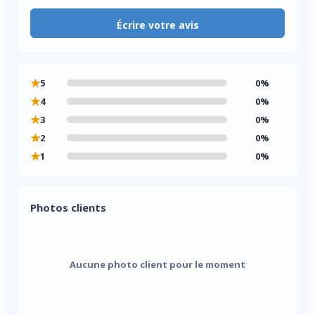
Écrire votre avis
★
5
0%
★
4
0%
★
3
0%
★
2
0%
★
1
0%
Photos clients
Aucune photo client pour le moment