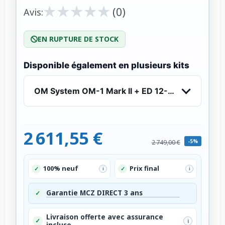
★
★
★
★
★
★
★
★
★
★
(0)
Avis:
EN RUPTURE DE STOCK
Disponible également en plusieurs kits
OM System OM-1 Mark II + ED 12-40mm f/2.8 Pr
2 611,55 €
-5%
2 749,00 €
100% neuf
Prix final
✓
✓
i
i
Garantie MCZ DIRECT 3 ans
✓
Livraison offerte avec assurance
✓
i
incluse