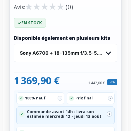
★
★
★
★
★
★
★
★
★
★
(0)
Avis:
EN STOCK
Disponible également en plusieurs kits
Sony A6700 + 18-135mm f/3.5-5.6 OSS - Appare
1 369,90 €
-5%
1 442,00 €
100% neuf
Prix final
✓
✓
i
i
Commande avant 14h : livraison
✓
i
estimée mercredi 12 - jeudi 13 août