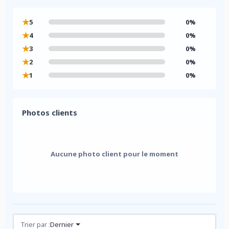
★
5
0%
★
4
0%
★
3
0%
★
2
0%
★
1
0%
Photos clients
Aucune photo client pour le moment
Avis (0)
Trier par :
Dernier